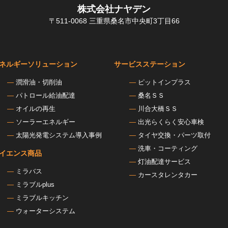
株式会社ナヤデン
〒511-0068 三重県桑名市中央町3丁目66
ネルギーソリューション
サービスステーション
潤滑油・切削油
ピットインプラス
パトロール給油配達
桑名ＳＳ
オイルの再生
川合大橋ＳＳ
ソーラーエネルギー
出光らくらく安心車検
太陽光発電システム導入事例
タイヤ交換・パーツ取付
洗車・コーティング
イエンス商品
灯油配達サービス
ミラバス
カースタレンタカー
ミラブルplus
ミラブルキッチン
ウォーターシステム