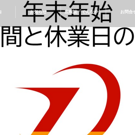
内
お知らせ
広報誌「でんなや」
お問合
plus
ーツ取付
心車検
油配達
ルギー
ィング
タカー
ラス
ビス
削油
生
Ｓ