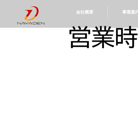
会社概要
事業案
SDGsへの取り組み
企業理念
代表挨拶
会社情報
沿革
ミラバス・ミラブル
タイヤ交換・パ
出光らくらく安
パトロール給
ソーラーエネ
洗車・コーテ
カースタレン
ピットインプ
灯油配達サー
潤滑油・切
オイルの再
川合大橋Ｓ
桑名ＳＳ