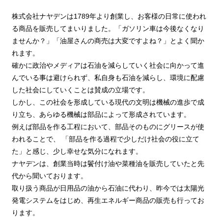
株式会社ナヤデンは1789年より創業し、お客様の日常に使われ
る商品を販売してまいりました。「ガソリン車は今後なくなり
ませんか？」「油屋さんの商売は大変ですよね？」とよく聞か
れます。
確かに政治やメディアは石油を減らしていく社会に向かって進
んでいる事は避けられず、私自身も石油を減らし、環境に配慮
した社会にしていくことは賛成の立場です。
しかし、この社会を形成している現代の文明は機械の進歩で成
り立ち、あらゆる機械は部品によって形成されています。
例えば部品を作る工程において、部品そのものにグリースが使
われることで、 「部品を作る過程で少しだけ社会の役に立て
た」と感じ、少し幸せな気分になれます。
ナヤデンは、創業当時は鬢付け油や菜種油を販売していたと先
代から聞いております。
取り扱う商品が日用品の油から石油に代わり、昨今では太陽光
発電システムをはじめ、再生エネルギー商品の販売も行ってお
ります。