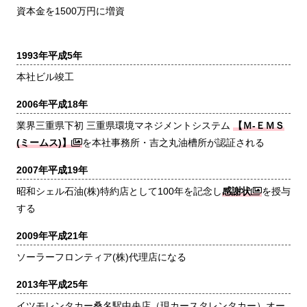
資本金を1500万円に増資
1993年
平成5年
本社ビル竣工
2006年
平成18年
業界三重県下初 三重県環境マネジメントシステム
【Ｍ-ＥＭＳ
(ミームス)】
を本社事務所・吉之丸油槽所が認証される
2007年
平成19年
昭和シェル石油(株)特約店として100年を記念し
感謝状
を授与
する
2009年
平成21年
ソーラーフロンティア(株)代理店になる
2013年
平成25年
イツモレンタカー桑名駅中央店（現カースタレンタカー）オー