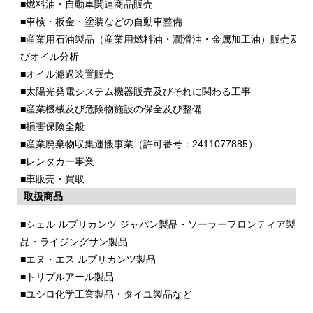
■燃料油・自動車関連商品販売
■車検・板金・塗装などの自動車整備
■産業用石油製品（産業用燃料油・潤滑油・金属加工油）販売及
びオイル分析
■オイル濾過装置販売
■太陽光発電システム機器販売及びそれに関わる工事
■産業機械及び危険物施設の保全及び整備
■損害保険全般
■産業廃棄物収集運搬事業（許可番号：2411077885）
■レンタカー事業
■車販売・買取
取扱商品
■シェル ルブリカンツ ジャパン製品・ソーラーフロンティア製
品・ライジングサン製品
■エヌ・エス ルブリカンツ製品
■トリプルアール製品
■ユシロ化学工業製品・タイユ製品など