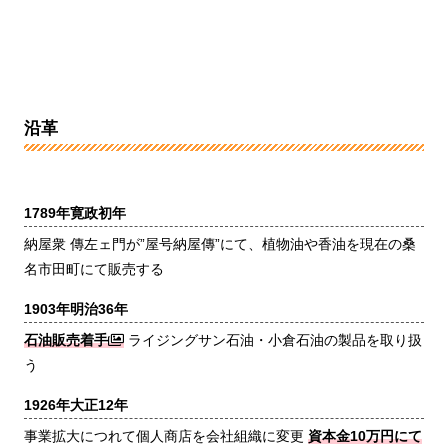
沿革
1789年
寛政初年
納屋衆 傳左ェ門が”屋号納屋傳”にて、植物油や香油を現在の桑
名市田町にて販売する
1903年
明治36年
石油販売着手
ライジングサン石油・小倉石油の製品を取り扱
う
1926年
大正12年
事業拡大につれて個人商店を会社組織に変更
資本金10万円にて