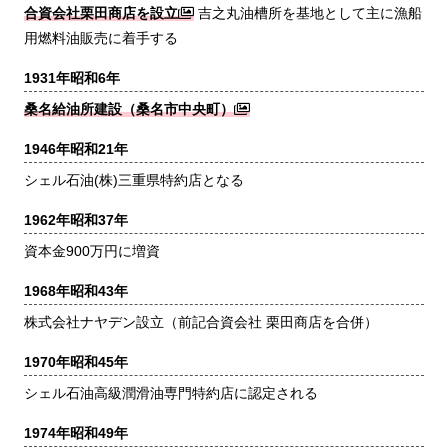
合資会社栗田商店を設立
吉之丸油槽所を基地として主に漁船
用燃料油販売に着手する
1931年
昭和6年
桑名給油所建設（桑名市中央町）
1946年
昭和21年
シェル石油(株)三重県特約店となる
1962年
昭和37年
資本金900万円に増資
1968年
昭和43年
株式会社ナヤデン設立（前記合資会社 栗田商店を合併）
1970年
昭和45年
シェル石油高級潤滑油専門特約店に認定される
1974年
昭和49年