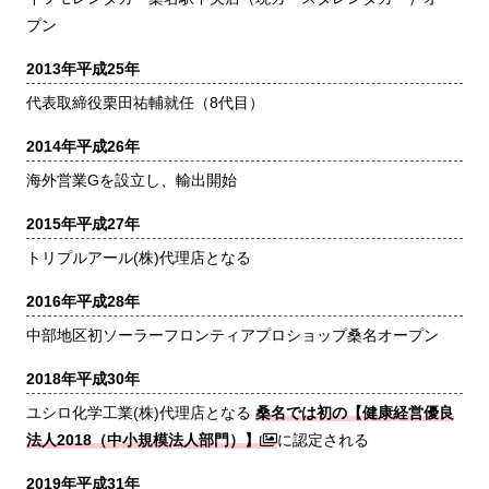
プン
2013年
平成25年
代表取締役栗田祐輔就任（8代目）
2014年
平成26年
海外営業Gを設立し、輸出開始
2015年
平成27年
トリプルアール(株)代理店となる
2016年
平成28年
中部地区初ソーラーフロンティアプロショップ桑名オープン
2018年
平成30年
ユシロ化学工業(株)代理店となる
桑名では初の【健康経営優良
法人2018（中小規模法人部門）】
に認定される
2019年
平成31年