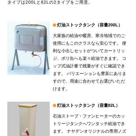
タイプは200Lと82Lの2タイプをご用意。
灯油ストックタンク（容量200L）
大家族の給油や暖房、寒冷地域でのご
使用にもこのクラスなら安心です。
便
利な小出しセットがついてカートリッ
ジ、ポリ缶へも楽々給油できます。
コ
ップ式油計量で残量がすぐに確認でき
ます。
バリエーションも豊富にありま
すので、用途に合わせてお選びいただ
けます。
灯油ストックタンク（容量82L）
石油ストーブ・ファンヒーターのカッ
トリージタンクへワンタッチ給油でき
ます。
ナヤデンオリジナルの専用ノズ